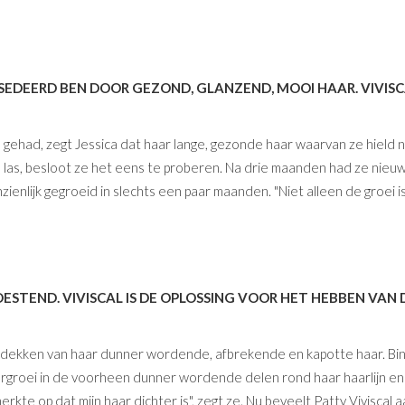
BSEDEERD BEN DOOR GEZOND, GLANZEND, MOOI HAAR. VIVISC
 gehad, zegt Jessica dat haar lange, gezonde haar waarvan ze hield 
cal las, besloot ze het eens te proberen. Na drie maanden had ze nieu
nzienlijk gegroeid in slechts een paar maanden. "Niet alleen de groei 
STEND. VIVISCAL IS DE OPLOSSING VOOR HET HEBBEN VAN D
ontdekken van haar dunner wordende, afbrekende en kapotte haar. Bi
rgroei in de voorheen dunner wordende delen rond haar haarlijn en 
erkte op dat mijn haar dichter is", zegt ze. Nu beveelt Patty Viviscal