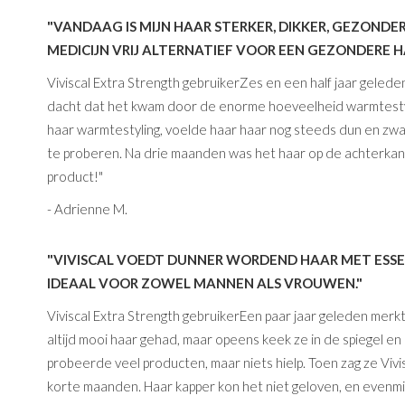
"VANDAAG IS MIJN HAAR STERKER, DIKKER, GEZONDER
MEDICIJN VRIJ ALTERNATIEF VOOR EEN GEZONDERE H
Viviscal Extra Strength gebruikerZes en een half jaar gelede
dacht dat het kwam door de enorme hoeveelheid warmtestyli
haar warmtestyling, voelde haar haar nog steeds dun en zwa
te proberen. Na drie maanden was het haar op de achterkant 
product!"
- Adrienne M.
"VIVISCAL VOEDT DUNNER WORDEND HAAR MET ESSEN
IDEAAL VOOR ZOWEL MANNEN ALS VROUWEN."
Viviscal Extra Strength gebruikerEen paar jaar geleden merk
altijd mooi haar gehad, maar opeens keek ze in de spiegel 
probeerde veel producten, maar niets hielp. Toen zag ze Vivi
korte maanden. Haar kapper kon het niet geloven, en evenmin 