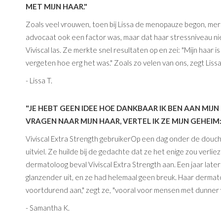
MET MIJN HAAR."
Zoals veel vrouwen, toen bij Lissa de menopauze begon, merk
advocaat ook een factor was, maar dat haar stressniveau nie
Viviscal las. Ze merkte snel resultaten op en zei: "Mijn haar
vergeten hoe erg het was." Zoals zo velen van ons, zegt Lissa
- Lissa T.
"JE HEBT GEEN IDEE HOE DANKBAAR IK BEN AAN MI
VRAGEN NAAR MIJN HAAR, VERTEL IK ZE MIJN GEHEIM:
Viviscal Extra Strength gebruikerOp een dag onder de douch
uitviel. Ze huilde bij de gedachte dat ze het enige zou verlie
dermatoloog beval Viviscal Extra Strength aan. Een jaar lat
glanzender uit, en ze had helemaal geen breuk. Haar dermatolo
voortdurend aan," zegt ze, "vooral voor mensen met dunner
- Samantha K.