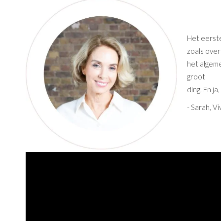
Het eerste
zoals over
het algeme
groot
ding. En j
- Sarah, Vi