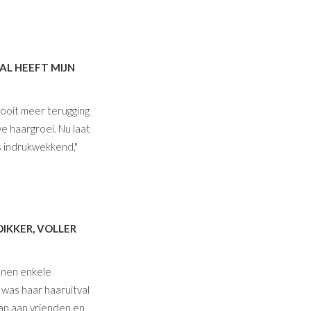
AL HEEFT MIJN
nooit meer terugging
we haargroei. Nu laat
is indrukwekkend,"
IKKER, VOLLER
nnen enkele
was haar haaruitval
 aan aan vrienden en