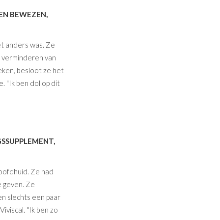
EEN BEWEZEN,
het anders was. Ze
t verminderen van
eken, besloot ze het
 "Ik ben dol op dit
GSSUPPLEMENT,
hoofdhuid. Ze had
e geven. Ze
en slechts een paar
iviscal. "Ik ben zo