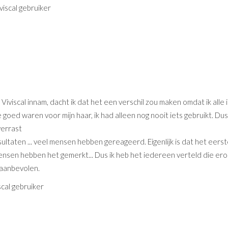
iviscal gebruiker
 Viviscal innam, dacht ik dat het een verschil zou maken omdat ik alle 
e goed waren voor mijn haar, ik had alleen nog nooit iets gebruikt. Dus
 verrast
ultaten ... veel mensen hebben gereageerd. Eigenlijk is dat het eers
sen hebben het gemerkt... Dus ik heb het iedereen verteld die erom 
 aanbevolen.
iscal gebruiker