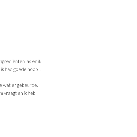
ingrediënten las en ik
 ik had goede hoop ...
te wat er gebeurde.
vraagt ​​en ik heb