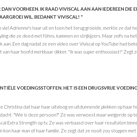
 DAN VOORHEEN. IK RAAD VIVISCAL AAN AAN IEDEREEN DIE 
AARGROEI WIL. BEDANKT VIVISCAL! "
n viel Adrienne's haar uit en toen het terug groeide, merkte ze dat 
ng die ze deed met föhns, kammen en strijkijzers. Maar zelfs na he
k aan. Een dag nadat ze een video over Viviscal op YouTube had bek
van haar hoofd merkbaar dikker. "Ik was super enthousiast!" Zegt ze.
TIËLE VOEDINGSSTOFFEN. HET IS EEN DRUGSVRIJE VOEDIN
te Christina dat haar haar uitvloog en uitdunnende plekken op haar 
en dacht: "Wie is deze persoon?" Ze was verwoest maar weigerde op t
scal Extra Strength op tv. Ze was verbaasd over haar resultaten binn
kon haar man of haar familie. Ze zegt dat ze nooit zou stoppen met V