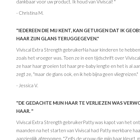
dankbaar voor uw product. Ik houd van Viviscal! "
- Christina M.
"IEDEREEN DIE MIJ KENT, KAN GETUIGEN DAT IK GEO
HAAR ZIJN GLANS TERUGGEGEVEN."
Viviscal Extra Strength gebruikerNa haar kinderen te hebben
zoals het vroeger was. Toen ze in een tijdschrift over Vivis
ze haar haar groeien tot haar pre-baby lengte en het is al aa
zegt ze, "maar de glans ook, en ik heb bijna geen vliegreizen."
- Jessica V.
"DE GEDACHTE MIJN HAAR TE VERLIEZEN WAS VERWOE
HAAR. "
Viviscal Extra Strength gebruikerPatty was kapot van het 
maanden na het starten van Viviscal had Patty merkbare haa
aanzienlijk afgenomen. "Zelfs de vrouw die mijn haar kleurt, m