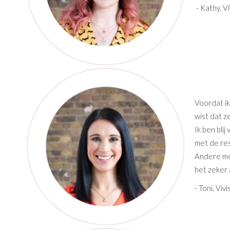
- Kathy, V
Voordat ik
wist dat z
Ik ben blij
met de res
Andere men
het zeker
- Toni, Viv