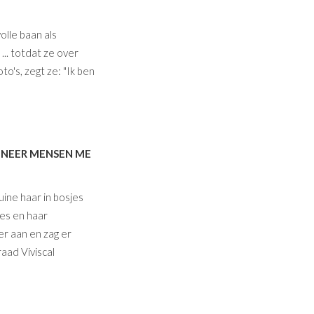
olle baan als
.. totdat ze over
to's, zegt ze: "Ik ben
NNEER MENSEN ME
ine haar in bosjes
ies en haar
er aan en zag er
raad Viviscal