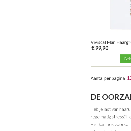
Viviscal Man Haargr
€ 99,90
Bek
1
Aantal per pagina
DE OORZA
Heb je last van haar
regelmatig stress? H
Het kan ook voorkome