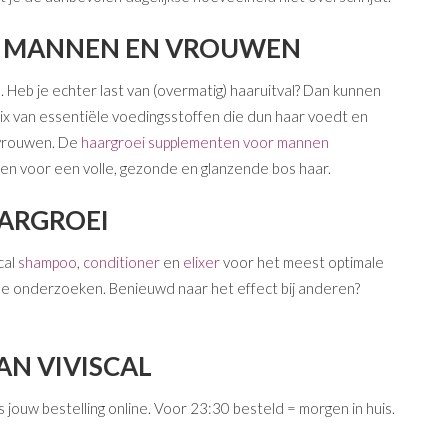
IJ MANNEN EN VROUWEN
Heb je echter last van (overmatig) haaruitval? Dan kunnen
mix van essentiële voedingsstoffen die dun haar voedt en
s vrouwen. De
haargroei supplementen voor mannen
en voor een volle, gezonde en glanzende bos haar.
AARGROEI
cal
shampoo
,
conditioner
en
elixer
voor het meest optimale
ische onderzoeken. Benieuwd naar het effect bij anderen?
N VIVISCAL
 jouw bestelling online. Voor 23:30 besteld = morgen in huis.