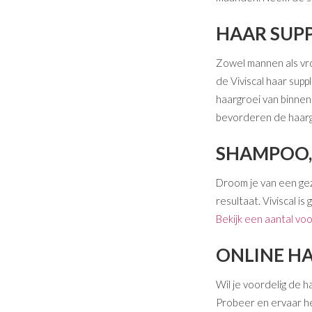
HAAR SUP
Zowel mannen als vro
de Viviscal haar sup
haargroei van binnen
bevorderen de haarg
SHAMPOO,
Droom je van een ge
resultaat. Viviscal i
Bekijk een aantal vo
ONLINE H
Wil je voordelig de h
Probeer en ervaar he