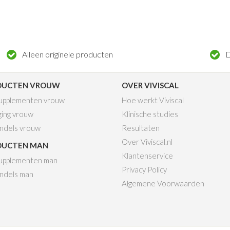
Alleen originele producten
D
DUCTEN VROUW
OVER VIVISCAL
Supplementen vrouw
Hoe werkt Viviscal
ging vrouw
Klinische studies
ndels vrouw
Resultaten
Over Viviscal.nl
DUCTEN MAN
Klantenservice
Supplementen man
Privacy Policy
ndels man
Algemene Voorwaarden