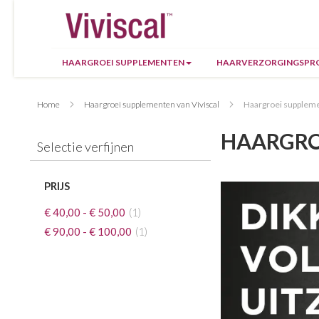
HAARGROEI SUPPLEMENTEN
HAARVERZORGINGSPR
Home
Haargroei supplementen van Viviscal
Haargroei supplem
HAARGRO
Selectie verfijnen
PRIJS
artikel
€ 40,00
-
€ 50,00
1
artikel
€ 90,00
-
€ 100,00
1