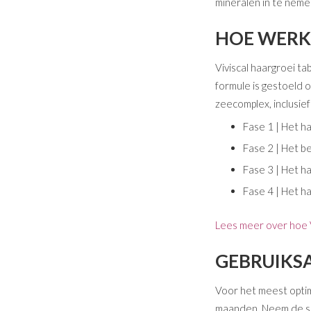
mineralen in te neme
HOE WERKE
Viviscal haargroei t
formule is gestoeld
zeecomplex, inclusie
Fase 1 | Het h
Fase 2 | Het b
Fase 3 | Het h
Fase 4 | Het h
Lees meer over hoe V
GEBRUIKS
Voor het meest optim
maanden. Neem de sup