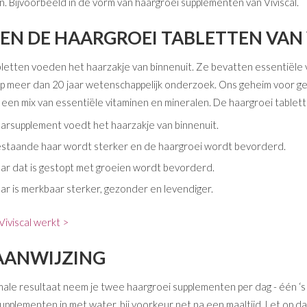
n. Bijvoorbeeld in de vorm van haargroei supplementen van Viviscal.
N DE HAARGROEI TABLETTEN VAN 
abletten voeden het haarzakje van binnenuit. Ze bevatten essentiële 
 op meer dan 20 jaar wetenschappelijk onderzoek. Ons geheim voor 
f een mix van essentiële vitaminen en mineralen. De haargroei tablett
aarsupplement voedt het haarzakje van binnenuit.
estaande haar wordt sterker en de haargroei wordt bevorderd.
aar dat is gestopt met groeien wordt bevorderd.
aar is merkbaar sterker, gezonder en levendiger.
iviscal werkt >
AANWIJZING
ale resultaat neem je twee haargroei supplementen per dag - één ‘s
plementen in met water, bij voorkeur net na een maaltijd. Let op dat