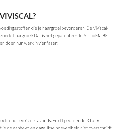
VIVISCAL?
voedingsstoffen die je haargroei bevorderen. De Viviscal-
gezonde haargroei? Dat is het gepatenteerde AminoMar®-
en doen hun werk in vier fasen:
 ochtends en één ‘s avonds. En dit gedurende 3 tot 6
 je de aanbevolen dagelijkse hoeveelheid niet overschrijdt.