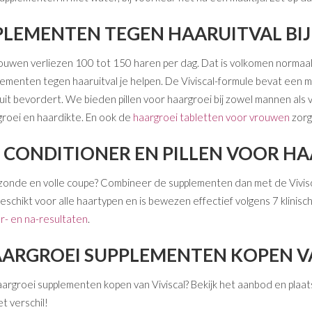
PLEMENTEN TEGEN HAARUITVAL B
uwen verliezen 100 tot 150 haren per dag. Dat is volkomen normaal. 
plementen tegen haaruitval je helpen. De Viviscal-formule bevat een 
uit bevordert. We bieden pillen voor haargroei bij zowel mannen al
roei en haardikte. En ook de
haargroei tabletten voor vrouwen
zorg
 CONDITIONER EN PILLEN VOOR H
zonde en volle coupe? Combineer de supplementen dan met de Vivis
s geschikt voor alle haartypen en is bewezen effectief volgens 7 klin
or- en na-resultaten
.
AARGROEI SUPPLEMENTEN KOPEN VA
aargroei supplementen kopen van Viviscal? Bekijk het aanbod en plaats
t verschil!