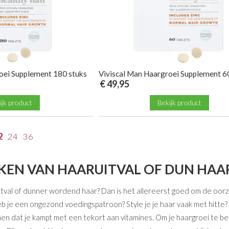
oei Supplement 180 stuks
Viviscal Man Haargroei Supplement 6
€ 49,95
ijk product
Bekijk product
2
24
36
KEN VAN HAARUITVAL OF DUN HAA
uitval of dunner wordend haar? Dan is het allereerst goed om de oor
eb je een ongezond voedingspatroon? Style je je haar vaak met hitt
n dat je kampt met een tekort aan vitamines. Om je haargroei te be